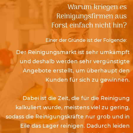
Warum kriegen es
Reinigungsfirmen aus
Forst
einfach nicht hin?
Einer der Gründe i
s
t der Folgende:
Der Reinigungsmarkt ist sehr umkämpft
und deshalb werden sehr vergünstigte
Angebote erstellt, um überhaupt den
Kunden für sich zu gewinnen.
Dabei ist die Zeit, die für die Reinigung
kalkuliert wurde, meistens viel zu gering,
sodass die Reinigungskräfte nur grob und in
Eile das Lager reinigen. Dadurch leiden