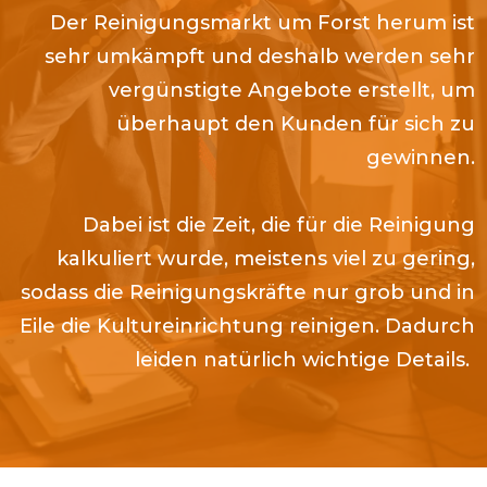
Der Reinigungsmarkt um
Forst
herum ist
sehr umkämpft und deshalb werden sehr
vergünstigte Angebote erstellt, um
überhaupt den Kunden für sich zu
gewinnen.
Dabei ist die Zeit, die für die Reinigung
kalkuliert wurde, meistens viel zu gering,
sodass die Reinigungskräfte nur grob und in
Eile die Kultureinrichtung reinigen. Dadurch
leiden natürlich wichtige Details.